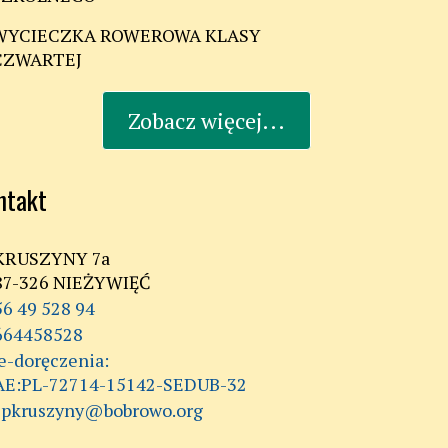
WYCIECZKA ROWEROWA KLASY
CZWARTEJ
Zobacz więcej...
ntakt
KRUSZYNY 7a
87-326 NIEŻYWIĘĆ
56 49 528 94
664458528
AE:PL-72714-15142-SEDUB-32
spkruszyny@bobrowo.org