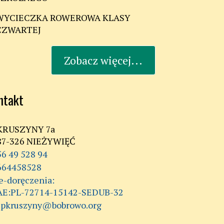
WYCIECZKA ROWEROWA KLASY
CZWARTEJ
Zobacz więcej...
ntakt
KRUSZYNY 7a
87-326 NIEŻYWIĘĆ
56 49 528 94
664458528
AE:PL-72714-15142-SEDUB-32
spkruszyny@bobrowo.org