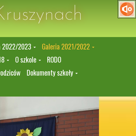
Kruszynach
a 2022/2023
Galeria 2021/2022
18
O szkole
RODO
rodziców
Dokumenty szkoły