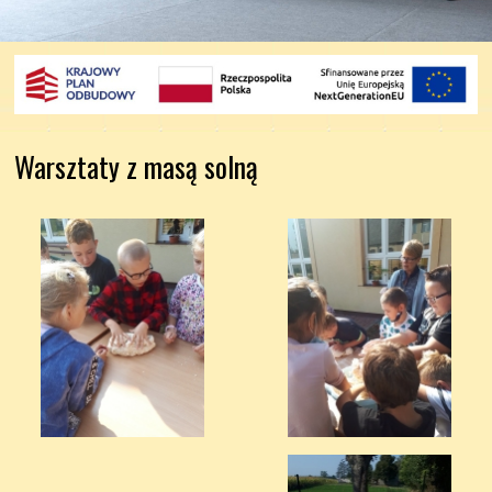
Warsztaty z masą solną