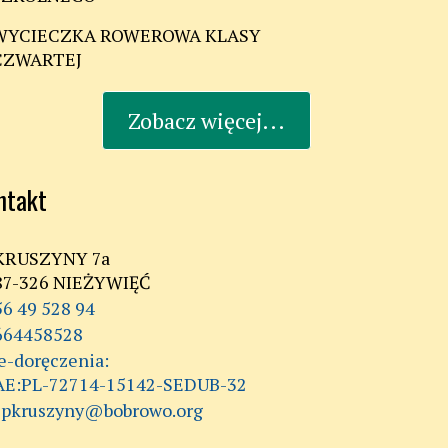
WYCIECZKA ROWEROWA KLASY
CZWARTEJ
Zobacz więcej...
ntakt
KRUSZYNY 7a
87-326 NIEŻYWIĘĆ
56 49 528 94
664458528
AE:PL-72714-15142-SEDUB-32
spkruszyny@bobrowo.org