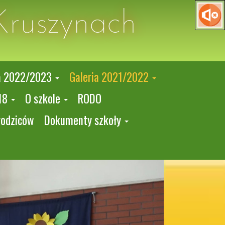
Kruszynach
a 2022/2023
Galeria 2021/2022
18
O szkole
RODO
rodziców
Dokumenty szkoły