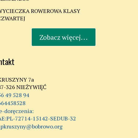
WYCIECZKA ROWEROWA KLASY
CZWARTEJ
Zobacz więcej...
ntakt
KRUSZYNY 7a
87-326 NIEŻYWIĘĆ
56 49 528 94
664458528
AE:PL-72714-15142-SEDUB-32
spkruszyny@bobrowo.org