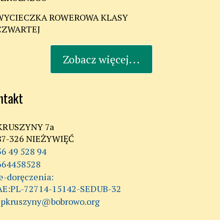
WYCIECZKA ROWEROWA KLASY
CZWARTEJ
Zobacz więcej...
ntakt
KRUSZYNY 7a
87-326 NIEŻYWIĘĆ
56 49 528 94
664458528
AE:PL-72714-15142-SEDUB-32
spkruszyny@bobrowo.org