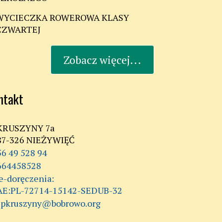
WYCIECZKA ROWEROWA KLASY
CZWARTEJ
Zobacz więcej...
ntakt
KRUSZYNY 7a
87-326 NIEŻYWIĘĆ
56 49 528 94
664458528
AE:PL-72714-15142-SEDUB-32
spkruszyny@bobrowo.org