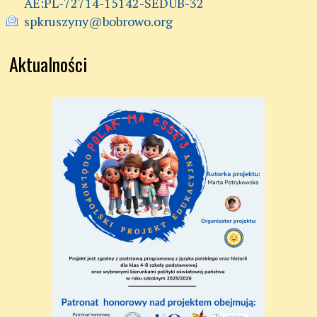
AE:PL-72714-15142-SEDUB-32
spkruszyny@bobrowo.org
Aktualności