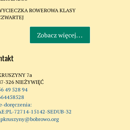
WYCIECZKA ROWEROWA KLASY
CZWARTEJ
Zobacz więcej...
ntakt
KRUSZYNY 7a
87-326 NIEŻYWIĘĆ
56 49 528 94
664458528
AE:PL-72714-15142-SEDUB-32
spkruszyny@bobrowo.org